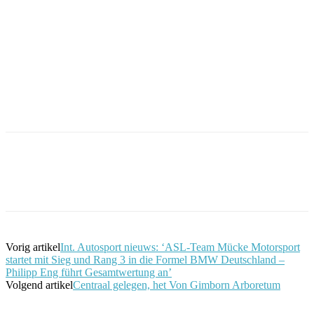
Facebook
Twitter
Pinterest
WhatsApp
Vorig artikel
Int. Autosport nieuws: ‘ASL-Team Mücke Motorsport
startet mit Sieg und Rang 3 in die Formel BMW Deutschland –
Philipp Eng führt Gesamtwertung an’
Volgend artikel
Centraal gelegen, het Von Gimborn Arboretum