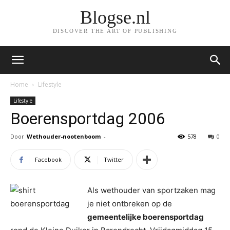
Blogse.nl
DISCOVER THE ART OF PUBLISHING
Home
Lifestyle
Lifestyle
Boerensportdag 2006
Door
Wethouder-nootenboom
-
578
0
Facebook
Twitter
Als wethouder van sportzaken mag
je niet ontbreken op de
gemeentelijke boerensportdag