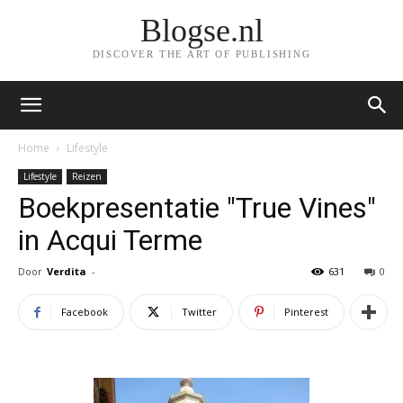
Blogse.nl
DISCOVER THE ART OF PUBLISHING
Home
Lifestyle
Lifestyle
Reizen
Boekpresentatie "True Vines"
in Acqui Terme
Door
Verdita
-
631
0
Facebook
Twitter
Pinterest