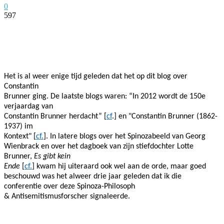
0
597
Facebook
Twitter
Pinterest
WhatsApp
Het is al weer enige tijd geleden dat het op dit blog over
Constantin
Brunner ging. De laatste blogs waren: “In 2012 wordt de 150e
verjaardag van
Constantin Brunner herdacht” [
cf
.] en "Constantin Brunner (1862-
1937) im
Kontext" [
cf.
]. In latere blogs over het Spinozabeeld van Georg
Wienbrack en over het dagboek van zijn stiefdochter Lotte
Brunner,
Es gibt kein
Ende
[
cf.
] kwam hij uiteraard ook wel aan de orde, maar goed
beschouwd was het alweer drie jaar geleden dat ik die
conferentie over deze Spinoza-Philosoph
& Antisemitismusforscher signaleerde.