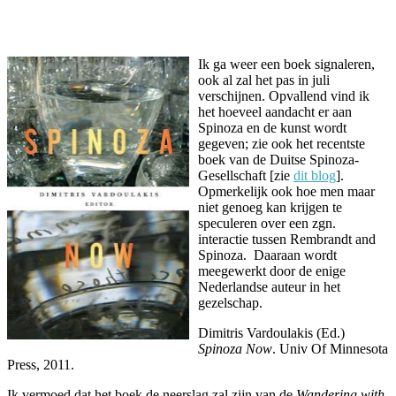
Facebook
Twitter
Pinterest
WhatsApp
Ik ga weer een boek signaleren,
ook al zal het pas in juli
verschijnen. Opvallend vind ik
het hoeveel aandacht er aan
Spinoza en de kunst wordt
gegeven; zie ook het recentste
boek van de Duitse Spinoza-
Gesellschaft [zie
dit blog
].
Opmerkelijk ook hoe men maar
niet genoeg kan krijgen te
speculeren over een zgn.
interactie tussen Rembrandt and
Spinoza. Daaraan wordt
meegewerkt door de enige
Nederlandse auteur in het
gezelschap.
Dimitris Vardoulakis (Ed.)
Spinoza Now
. Univ Of Minnesota
Press, 2011.
Ik vermoed dat het boek de neerslag zal zijn van de
Wandering with