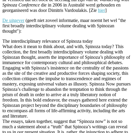
Spinoza Conference
die in 2006 in Australië werd gehouden en
georganiseerd was door Dimitris Vardoulakis. [Zie
hier
]
De uitgever
(geeft niet zoveel informatie, maar noemt het wel "the
first broadly interdisciplinary volume dealing with Spinozan
thought"):
The interdisciplinary relevance of Spinoza today
What does it mean to think about, and with, Spinoza today? This
collection, the first broadly interdisciplinary volume dealing with
Spinozan thought, asserts the importance of Spinoza’s philosophy of
immanence for contemporary cultural and philosophical debates.
Engaging with Spinoza’s insistence on the centrality of the passions
as the site of the creative and productive forces shaping society, this
collection critiques the impulse to transcendence and regimes of
mastery, exposing universal values as illusory. Spinoza Now pursues
Spinoza’s challenge to abandon the temptation to think through the
prism of death in order to arrive at a truly liberatory notion of
freedom. In this bold endeavor, the essays gathered here extend the
Spinozan project beyond the disciplinary boundaries of philosophy
to encompass all forms of life-affirming activity, including the arts
and literature.
The essays, taken together, suggest that “Spinoza now” is not so
much a statement about a “truth” that Spinoza’s writings can reveal
to us in our present situation. It is, rather, the injunction to adhere to