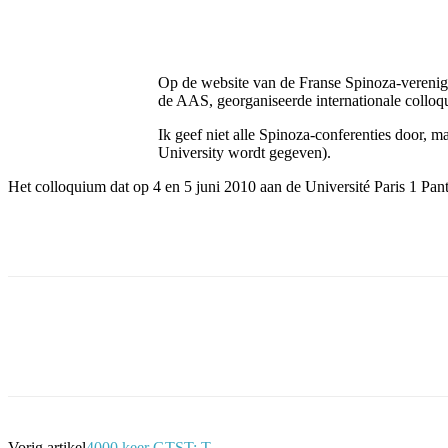
Facebook
Twitter
Pinterest
WhatsApp
Op de website van de Franse Spinoza-verenigi
de AAS, georganiseerde internationale collo
Ik geef niet alle Spinoza-conferenties door, m
University wordt gegeven).
Het colloquium dat op 4 en 5 juni 2010 aan de Université Paris 1 Pan
Facebook
Twitter
Pinterest
WhatsApp
Vorig artikel
4000 keer GTST: T