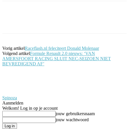
Facebook
Twitter
Pinterest
WhatsApp
Vorig artikel
Raceflash.nl feleciteert Donald Molenaar
Volgend artikel
Formule Renault 2.0 nieuws: ‘VAN
AMERSFOORT RACING SLUIT NEC-SEIZOEN NIET
BEVREDIGEND AF’
Spinoza
Aanmelden
Welkom! Log in op je account
jouw gebruikersnaam
jouw wachtwoord