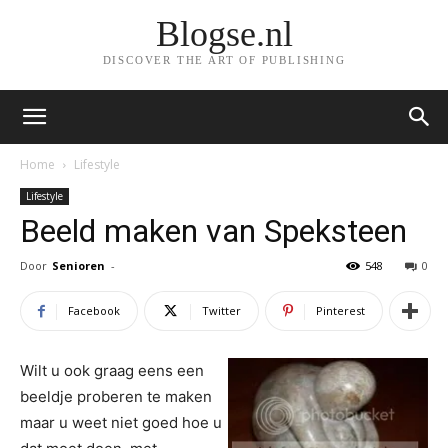
Blogse.nl
DISCOVER THE ART OF PUBLISHING
Home
Lifestyle
Lifestyle
Beeld maken van Speksteen
Door
Senioren
-
548
0
Facebook
Twitter
Pinterest
Wilt u ook graag eens een
beeldje proberen te maken
maar u weet niet goed hoe u