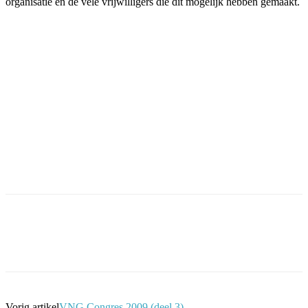
organisatie en de vele vrijwilligers die dit mogelijk hebben gemaakt.
Facebook
Twitter
Pinterest
WhatsApp
Vorig artikel
VNG Congres 2009 (deel 3)