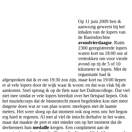
Facebook
Twitter
Pinterest
WhatsApp
Op 11 juni 2009 ben ik
aanwezig geweest bij het
inhalen van de lopers van
de Barendrechtse
avondvierdaagse
. Ruim
2300 geregistreerde lopers
waren kort na 18:00 uur al
vertrokken om voor vierde
avond op rij de 5 of 10
kilometer te lopen. Met de
organisatie had ik
afgesproken dat ik er om 19:30 zou zijn, maar kort na 19:00 liepen
er al vele lopers door de wijk waar ik woon: en dat was vlak bij de
aankomst. Snel sprong ik op de fiets naar het Daltoncollege. Dat viel
niet mee omdat er vele lopers breeduit over het fietspad liepen. Ook
het muziekcorps dat de binnentocht moest begeleiden kon niet meer
datgene doen wat ze van plan waren: meelopen met de laatste
meters. Het weer sloeg op dat moment ook nog eens om: het begon
erg hard te regenen. Al met al viel de intocht derhalve in het water,
maar dat maakte de pret er niet minder om op het moment dat de
deelnemers hun
medaille
kregen. Een compliment aan de