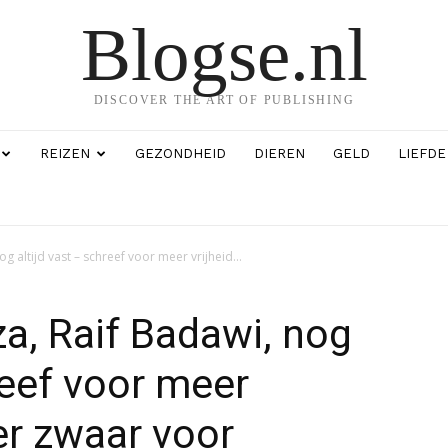
Blogse.nl
DISCOVER THE ART OF PUBLISHING
REIZEN
GEZONDHEID
DIEREN
GELD
LIEFDE
g altijd vast – schreef voor meer vrijheid...
a, Raif Badawi, nog
reef voor meer
er zwaar voor