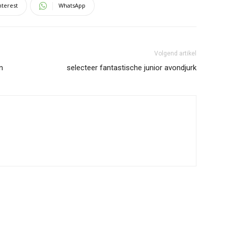
nterest
WhatsApp
Volgend artikel
n
selecteer fantastische junior avondjurk