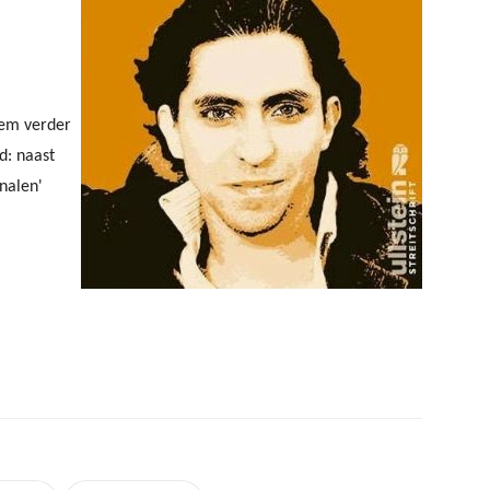
hem verder
d: naast
nalen'