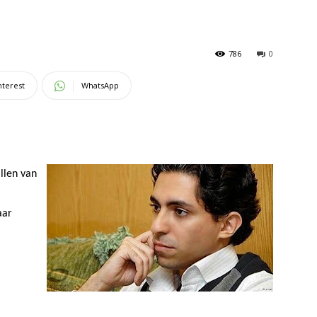
786
0
nterest
WhatsApp
llen van
aar