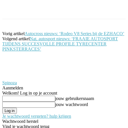
Facebook
Twitter
Pinterest
WhatsApp
Vorig artikel
Autocross nieuws: ‘Rodeo V8 Series bij de EZHACO’
Volgend artikel
Nat. autosport nieuws: ‘FRAAIE AUTOSPORT
TIJDENS SUCCESVOLLE PROFILE TYRECENTER
PINKSTERRACES’
Spinoza
Aanmelden
Welkom! Log in op je account
jouw gebruikersnaam
jouw wachtwoord
Je wachtwoord vergeten? hulp krijgen
Wachtwoord herstel
Vind je wachtwoord terug