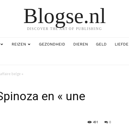
Blogse.nl
DISCOVER THE ART OF PUBLISHING
REIZEN
GEZONDHEID
DIEREN
GELD
LIEFDE
affaire belge »
Spinoza en « une
491
0