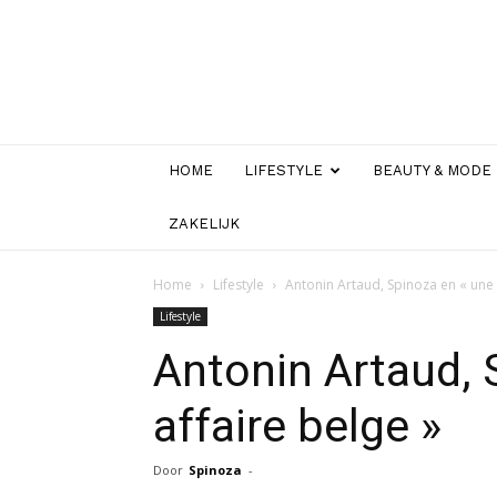
HOME
LIFESTYLE
BEAUTY & MODE
ZAKELIJK
Home
Lifestyle
Antonin Artaud, Spinoza en « une 
Lifestyle
Antonin Artaud, 
affaire belge »
Door
Spinoza
-