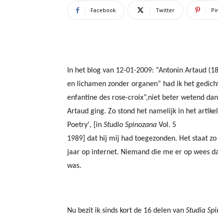
Facebook
Twitter
Pi
In het
blog
van 12-01-2009: “Antonin Artaud (18
en lichamen zonder organen” had ik het gedic
enfantine des rose-croix”,niet beter wetend da
Artaud ging. Zo stond het namelijk in het artike
Poetry', [in
Studio Spinozana
Vol. 5
1989] dat hij mij had toegezonden. Het staat z
jaar op internet. Niemand die me er op wees dat
was.
Nu bezit ik sinds kort de 16 delen van
Studia Sp