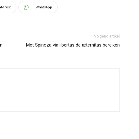
nterest
WhatsApp
Volgend artikel
en
Met Spinoza via libertas de æternitas bereiken