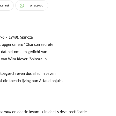
nterest
WhatsApp
96 – 1948), Spinoza
ht opgenomen: “Chanson secrète
n dat het om een gedicht van
l van Wim Klever 'Spinoza in
o toegeschreven dus al ruim zeven
 die toeschrijving aan Artaud onjuist
inozana
en daarin kwam ik in deel 6 deze rectificatie