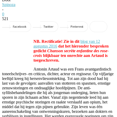
Spinoza
-
0
521
Facebook
Twitter
Pinterest
NB. Rectificatie! Zie in dit
blog van 12
augustus 2016
dat het hieronder besproken
gedicht
Chanson secrète enfantine des rose-
croix
blijkbaar ten onrechte aan Artaud is
toegeschreven.
Antonin Artaud was een Frans avantgardistisch
toneelschrijver- en criticus, dichter, acteur en regisseur. Op vijfjarige
leeftijd kreeg hij hersenvliesontsteking. Tot aan zijn dood had hij
last van de gevolgen: aanvallen van stotteren en spasmen, ernstige
zenuwstoringen en ondraaglijke hoofdpijnen. De anti-
syfilisbehandelingen die hij als jongeman onderging, lieten hun
sporen in zijn lichaam achter. Vanaf zijn negentiende leed hij aan
ernstige psychische storingen en raakte verslaafd aan opium, het
middel dat hij tegen zijn pijnen gebruikte. Zijn leven was één
aaneenschakeling van ontwenningskuren, bezoeken aan dokters en
verblijven in instellingen. Het werden evenzovele pogingen om zijn