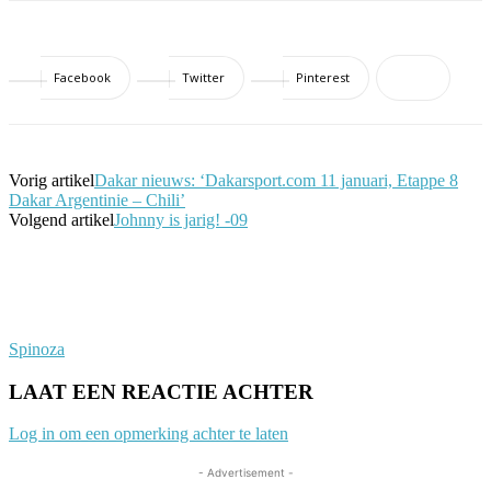
Facebook
Twitter
Pinterest
Vorig artikel
Dakar nieuws: ‘Dakarsport.com 11 januari, Etappe 8
Dakar Argentinie – Chili’
Volgend artikel
Johnny is jarig! -09
Spinoza
LAAT EEN REACTIE ACHTER
Log in om een opmerking achter te laten
- Advertisement -