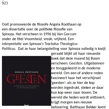
923
Facebook
Twitter
Pinterest
WhatsApp
Ooit promoveerde de filosofe Angela Roothaan op
een dissertatie over de politieke filosofie van
Spinoza. Het verscheen in 1996 bij Van Gorcum
onder de titel
Vroomheid, vrede, vrijheid
.
Een
interpretatie van Spinoza's Tractatus Theologico-
Politicus
. Dat ze haar belangstelling voor Spinoza volledig is kwijt
geraakt blijkt uit haar
nieuwste
boek dat deze maand bij Boom
verscheen:
Geesten. Uitgebannen
en teruggekeerd in de moderne
wereld.
Om een of andere reden
fascineert haar het verschijnsel
‘geesten’: als ze hier de kop
worden ingedrukt, steken ze daar
hun kop weer naar boven. De
wereld die heden wordt onttovert,
krijgt morgen een nieuwe
betovering. Balthasar Bekker komt