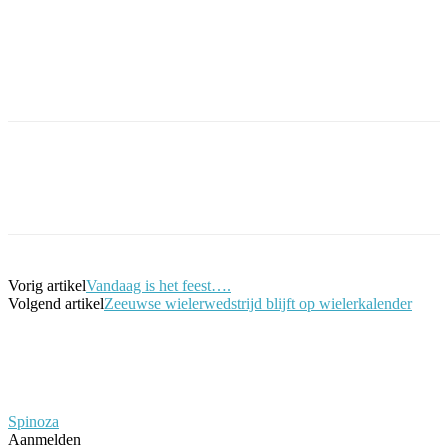
Facebook
Twitter
Pinterest
WhatsApp
Vorig artikel
Vandaag is het feest….
Volgend artikel
Zeeuwse wielerwedstrijd blijft op wielerkalender
Spinoza
Aanmelden