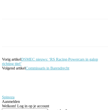
Facebook
Twitter
Pinterest
WhatsApp
Vorig artikel
DSMEC nieuws: ‘RS Racing-Powercars in galop
richting titel’
Volgend artikel
Commissaris in Barendrecht
Spinoza
Aanmelden
Welkom! Log in op je account