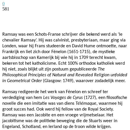
0
581
Facebook
Twitter
Pinterest
WhatsApp
Ramsay was een Schots-Franse schrijver die bekend werd als ‘le
chevalier Ramsay’. Hij was calvinist, presbyteriaan, maar ging via
Londen, waar hij Frans studeerde en David Hume ontmoette, naar
Frankrijk en liet zich door Fénelon (1651-1715), de mystieke
aartsbisschop van Kamerijk bij wie hij in 1709 terecht kwam,
bekeren tot het katholicisme. Echt 100% orthodox katholiek werd
hij niet, zoals blijkt uit zijn postuum gepubliceerde
The
Philosophical Principles of Natural and Revealed Religion unfolded
in Geometrical Order
(Glasgow: 1749), waarover zodadelijk meer.
Ramsay redigeerde het werk van Fénelon en schreef ter
verdediging van hem
Les Voyages de Cyrus
(1727), een filosofische
novelle die een imitatie was van diens
Télémaque
, waarmee hij
groot succes had. Ook werd hij fellow van de Royal Society.
Ramsay was een Jacobite en een vroege vrijmetselaar. Het
j
acobitisme was de politieke beweging die de Stuarts weer in
Engeland, Schotland, en Ierland op de troon wilde krijgen.