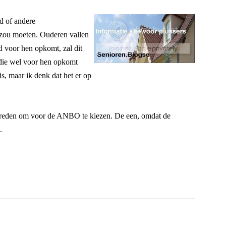
d of andere
l zou moeten. Ouderen vallen
d voor hen opkomt, zal dit
 die wel voor hen opkomt
s, maar ik denk dat het er op
n reden om voor de ANBO te kiezen. De een, omdat de
.