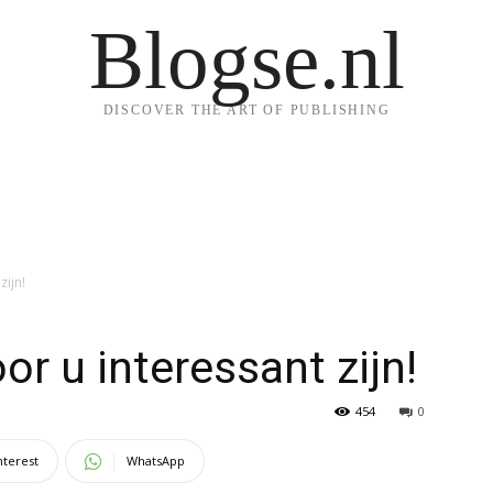
Blogse.nl
DISCOVER THE ART OF PUBLISHING
ijn!
r u interessant zijn!
454
0
nterest
WhatsApp