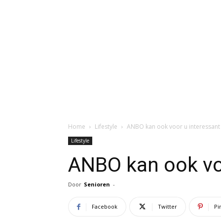
Home
Lifestyle
ANBO kan ook voor u interessant z
Lifestyle
ANBO kan ook voo
Door
Senioren
-
Facebook
Twitter
Pi