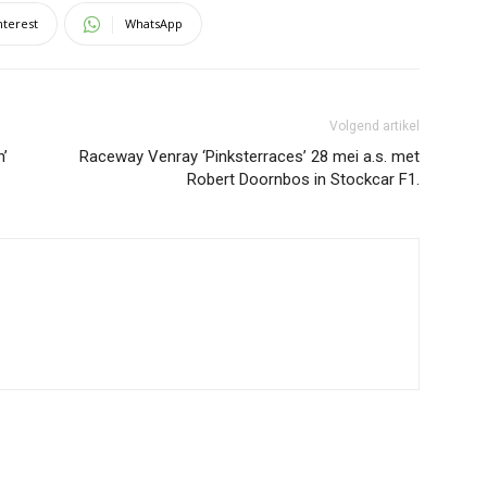
nterest
WhatsApp
Volgend artikel
n’
Raceway Venray ‘Pinksterraces’ 28 mei a.s. met
Robert Doornbos in Stockcar F1.