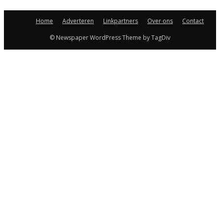
Home
Adverteren
Linkpartners
Over ons
Contact
© Newspaper WordPress Theme by TagDiv