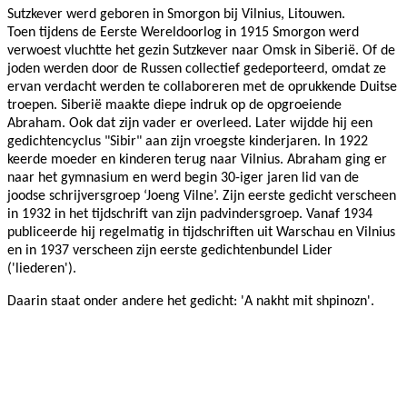
Sutzkever werd geboren in Smorgon bij Vilnius, Litouwen.
Toen
tijdens de Eerste Wereldoorlog
in 1915 Smorgon werd
verwoest vluchtte het gezin Sutzkever naar
Omsk
in Siberië. Of de
joden werden
door de Russen collectief gedeporteerd, omdat ze
ervan verdacht werden te collaboreren met de oprukkende Duitse
troepen. Siberië
maakte diepe indruk op de opgroeiende
Abraham. Ook dat zijn vader er overleed. Later wijdde hij een
gedichtencyclus "Sibir" aan zijn vroegste kinderjaren. In 1922
keerde moeder en kinderen terug naar Vilnius.
Abraham ging er
naar het gymnasium
en werd begin 30-iger jaren lid van de
joodse schrijversgroep ‘Joeng Vilne’.
Zijn eerste gedicht verscheen
in 1932 in het tijdschrift van zijn padvindersgroep.
Vanaf 1934
publiceerde hij regelmatig in tijdschriften uit Warschau en Vilnius
en in 1937 verscheen zijn eerste gedichtenbundel Lider
('liederen').
Daarin staat onder andere het gedicht: 'A nakht mit shpinozn'.