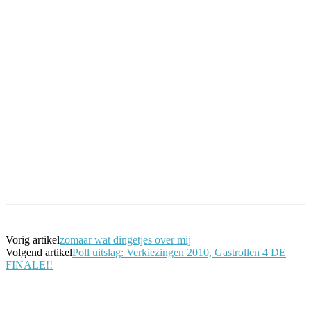
Facebook
Twitter
Pinterest
WhatsApp
Vorig artikel
zomaar wat dingetjes over mij
Volgend artikel
Poll uitslag: Verkiezingen 2010, Gastrollen 4 DE
FINALE!!