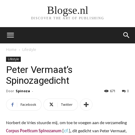
Blogse.nl
DISCOVER THE ART OF PUBLISHING
Home
Lifestyle
Lifestyle
Peter Vermaat’s
Spinozagedicht
Door
Spinoza
-
671
0
Facebook
Twitter
Norbert de Vries stuurde mij, om toe te voegen aan de verzameling
cf.
Corpus Poeticum Spinozanum
[
]
,
dit gedicht van
Peter Vermaat,