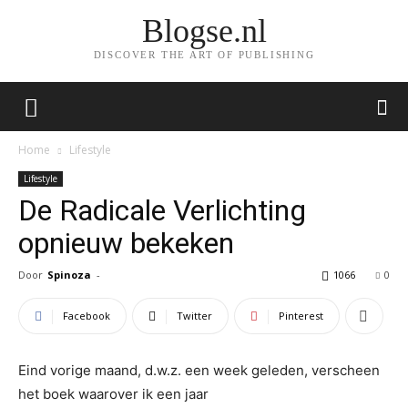
Blogse.nl
DISCOVER THE ART OF PUBLISHING
Home
Lifestyle
Lifestyle
De Radicale Verlichting
opnieuw bekeken
Door
Spinoza
-
1066
0
Facebook
Twitter
Pinterest
Eind vorige maand, d.w.z. een week geleden, verscheen
het boek waarover ik een jaar