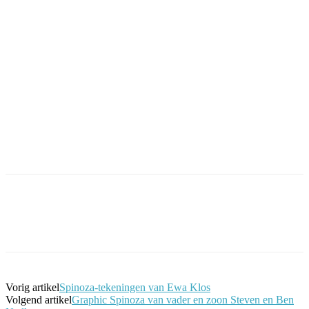
Facebook
Twitter
Pinterest
WhatsApp
Vorig artikel
Spinoza-tekeningen van Ewa Klos
Volgend artikel
Graphic Spinoza van vader en zoon Steven en Ben