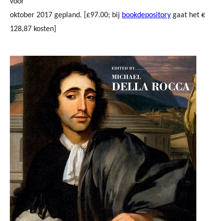
voor
oktober 2017 gepland. [£97.00; bij
bookdepository
gaat het €
128,87 kosten]