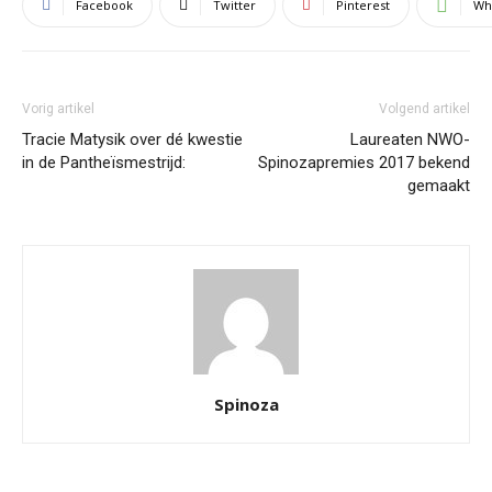
Facebook
Twitter
Pinterest
Wh
Vorig artikel
Volgend artikel
Tracie Matysik over dé kwestie
Laureaten NWO-
in de Pantheïsmestrijd:
Spinozapremies 2017 bekend
gemaakt
Spinoza