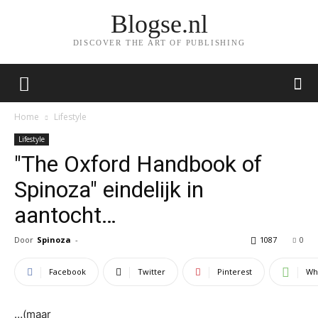
Blogse.nl
DISCOVER THE ART OF PUBLISHING
Home
Lifestyle
Lifestyle
"The Oxford Handbook of
Spinoza" eindelijk in
aantocht…
Door
Spinoza
-
1087
0
Facebook
Twitter
Pinterest
Wh
…
(maar