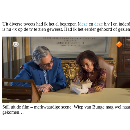
Facebook
Twitter
Pinterest
WhatsApp
Uit diverse tweets had ik het al begrepen [
deze
en
deze
b.v.] en inde
is nu 4x op de tv te zien geweest. Had ik het eerder gehoord of gezie
Still uit de film – merkwaardige scene: Wiep van Bunge mag wel naa
gekomen…