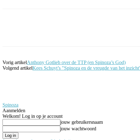
Facebook
Twitter
Pinterest
WhatsApp
Vorig artikel
Anthony Gotlieb over de TTP (en Spinoza’s God)
Volgend artikel
Kees Schuyt’s "Spinoza en de vreugde van het inzicht" v
Spinoza
Aanmelden
Welkom! Log in op je account
jouw gebruikersnaam
jouw wachtwoord