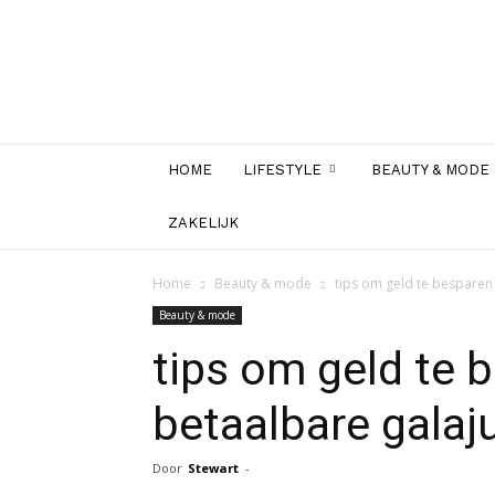
HOME
LIFESTYLE
BEAUTY & MODE
ZAKELIJK
Home
Beauty & mode
tips om geld te besparen
Beauty & mode
tips om geld te 
betaalbare galaj
Door
Stewart
-