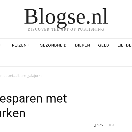
Blogse.nl
DISCOVER THE ART OF PUBLISHING
REIZEN
GEZONDHEID
DIEREN
GELD
LIEFDE
 met betaalbare galajurken
besparen met
urken
575
0