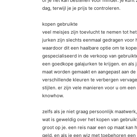
of je het kan bestellen voor minder. je kunt
dag, terwijl je je prijs te controleren.
kopen gebruikte
veel meisjes zijn toevlucht te nemen tot h
jurken zijn slechts eenmaal gedragen voor h
waardoor dit een haalbare optie om te kope
gespecialiseerd in de verkoop van gebruikte
een goedkope galajurken te krijgen. en als
maat worden gemaakt en aangepast aan de h
verschillende kleuren te verbergen vervage
stijlen. er zijn vele manieren voor u om ee
knowhow.
zelfs als je niet graag persoonlijk maatwerk
wat is geweldig over het kopen van gebruikte
groot op je. een reis naar een op maat kan
geld. en als je een wiz met toebehoren een 