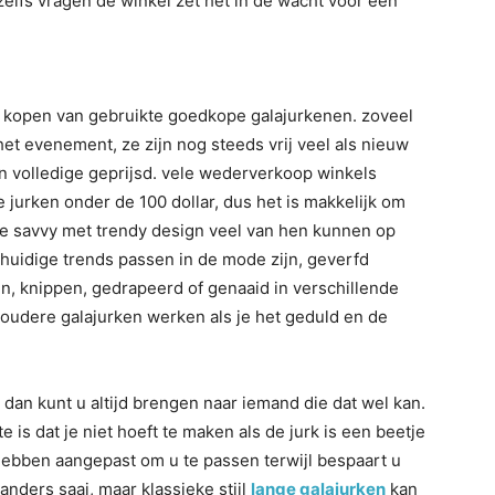
 zelfs vragen de winkel zet het in de wacht voor een
et kopen van gebruikte goedkope galajurkenen. zoveel
et evenement, ze zijn nog steeds vrij veel als nieuw
n volledige geprijsd. vele wederverkoop winkels
 jurken onder de 100 dollar, dus het is makkelijk om
 je savvy met trendy design veel van hen kunnen op
uidige trends passen in de mode zijn, geverfd
n, knippen, gedrapeerd of genaaid in verschillende
n oudere galajurken werken als je het geduld en de
, dan kunt u altijd brengen naar iemand die dat wel kan.
 is dat je niet hoeft te maken als de jurk is een beetje
 hebben aangepast om u te passen terwijl bespaart u
anders saai, maar klassieke stijl
lange galajurken
kan