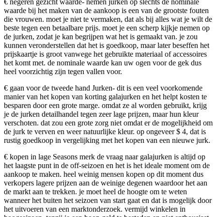
€ negeren gezicht waarde- nemen jurken op slechts de nominale
waarde bij het maken van de aankoop is een van de grootste fouten
die vrouwen. moet je niet te vermaken, dat als bij alles wat je wilt de
beste tegen een betaalbare prijs. moet je een scherp kijkje nemen op
de jurken, zodat je kan begrijpen wat het is gemaakt van. je zou
kunnen veronderstellen dat het is goedkoop, maar later beseffen het
prijskaartje is groot vanwege het gebruikte materiaal of accessoires
het komt met. de nominale waarde kan uw ogen voor de gek dus
heel voorzichtig zijn tegen vallen voor.
€ gaan voor de tweede hand Jurken- dit is een veel voorkomende
manier van het kopen van korting galajurken en het helpt kosten te
besparen door een grote marge. omdat ze al worden gebruikt, krijg
je de jurken detailhandel tegen zeer lage prijzen, maar hun kleur
verschoten. dat zou een grote zorg niet omdat er de mogelijkheid om
de jurk te verven en weer natuurlijke kleur. op ongeveer $ 4, dat is
rustig goedkoop in vergelijking met het kopen van een nieuwe jurk.
€ kopen in lage Seasons merk de vraag naar galajurken is altijd op
het laagste punt in de off-seizoen en het is het ideale moment om de
aankoop te maken. heel weinig mensen kopen op dit moment dus
verkopers lagere prijzen aan de weinige degenen waardoor het aan
de markt aan te trekken. je moet heel de hoogte om te weten
wanneer het buiten het seizoen van start gaat en dat is mogelijk door
het uitvoeren van een marktonderzoek. vermijd winkelen in