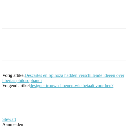
Facebook
Twitter
Pinterest
WhatsApp
Vorig artikel
Descartes en Spinoza hadden verschillende ideeën over
libertas philosophandi
Volgend artikel
designer trouwschoenen-wie betaalt voor hen?
Stewart
Aanmelden