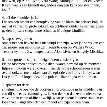
mouwen) op Alon Livne, Vera Wang, Monique Lhuillier en Naeem
Khan. wat is een bruiloft dag anders dan een kans om swannnnn,
toch?
4. off-the-shoulder jurken
Dit seizoen bracht een heropleving van de klassieke prinses baljurk
met tal van satijn, grote rokken, en off-the-shoulder halslijnen. zoals
gezien bij Lela steeg, anne schuit en Monique Lhuillier.
5. cap-sleeve jurken
omdat het een lieverd hals niet altijd kan zijn, weet je? soms kan een
cap mouw een mooi ding zijn. zoals te zien op Watters Wtoo,
Temperley, mira Zwillinger, oscar, Alon Livne en badgely Mischka.
6. extra grote en super-pluizige bloem versieringen
kleine bloemen applicaties die dicht waren bezaaid op de mouwen,
lijfjes en rokken waren overal, maar de grote schoonheden waren
overal ook. ze me denken aan die episode van I Love Lucy, waar
Lucy en Ethel kopen dezelfde jurk en elkaar bijna vermoorden.
7. spleten tot daar
angelina jolie opende de poorten en bruidsmode in het midden van
een dij-spleet overstroming is. ik zou denken dat ze zou niet zo va-
va-voom in een real-life huwelijk waar je neemt kleinere stappen en
lopen veel langzamer dan een model zou zijn op een baan.