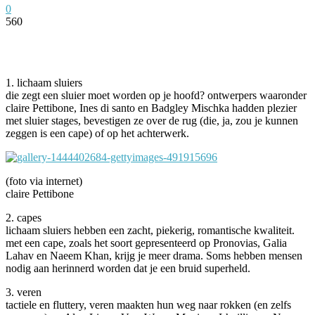
0
560
Facebook
Twitter
Pinterest
WhatsApp
1. lichaam sluiers
die zegt een sluier moet worden op je hoofd? ontwerpers waaronder
claire Pettibone, Ines di santo en Badgley Mischka hadden plezier
met sluier stages, bevestigen ze over de rug (die, ja, zou je kunnen
zeggen is een cape) of op het achterwerk.
(foto via internet)
claire Pettibone
2. capes
lichaam sluiers hebben een zacht, piekerig, romantische kwaliteit.
met een cape, zoals het soort gepresenteerd op Pronovias, Galia
Lahav en Naeem Khan, krijg je meer drama. Soms hebben mensen
nodig aan herinnerd worden dat je een bruid superheld.
3. veren
tactiele en fluttery, veren maakten hun weg naar rokken (en zelfs