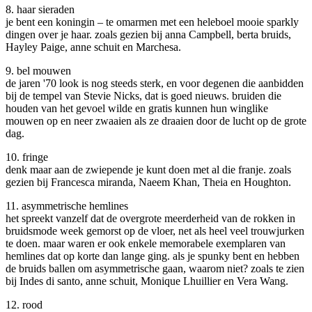
8. haar sieraden
je bent een koningin – te omarmen met een heleboel mooie sparkly
dingen over je haar. zoals gezien bij anna Campbell, berta bruids,
Hayley Paige, anne schuit en Marchesa.
9. bel mouwen
de jaren '70 look is nog steeds sterk, en voor degenen die aanbidden
bij de tempel van Stevie Nicks, dat is goed nieuws. bruiden die
houden van het gevoel wilde en gratis kunnen hun winglike
mouwen op en neer zwaaien als ze draaien door de lucht op de grote
dag.
10. fringe
denk maar aan de zwiepende je kunt doen met al die franje. zoals
gezien bij Francesca miranda, Naeem Khan, Theia en Houghton.
11. asymmetrische hemlines
het spreekt vanzelf dat de overgrote meerderheid van de rokken in
bruidsmode week gemorst op de vloer, net als heel veel trouwjurken
te doen. maar waren er ook enkele memorabele exemplaren van
hemlines dat op korte dan lange ging. als je spunky bent en hebben
de bruids ballen om asymmetrische gaan, waarom niet? zoals te zien
bij Indes di santo, anne schuit, Monique Lhuillier en Vera Wang.
12. rood