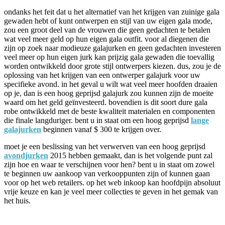
ondanks het feit dat u het alternatief van het krijgen van zuinige gala
gewaden hebt of kunt ontwerpen en stijl van uw eigen gala mode,
zou een groot deel van de vrouwen die geen gedachten te betalen
wat veel meer geld op hun eigen gala outfit. voor al diegenen die
zijn op zoek naar modieuze galajurken en geen gedachten investeren
veel meer op hun eigen jurk kan prijzig gala gewaden die toevallig
worden ontwikkeld door grote stijl ontwerpers kiezen. dus, zou je de
oplossing van het krijgen van een ontwerper galajurk voor uw
specifieke avond. in het geval u wilt wat veel meer hoofden draaien
op je, dan is een hoog geprijsd galajurk zou kunnen zijn de moeite
waard om het geld geïnvesteerd. bovendien is dit soort dure gala
robe ontwikkeld met de beste kwaliteit materialen en componenten
die finale langduriger. bent u in staat om een hoog geprijsd
lange
galajurken
beginnen vanaf $ 300 te krijgen over.
moet je een beslissing van het verwerven van een hoog geprijsd
avondjurken
2015 hebben gemaakt, dan is het volgende punt zal
zijn hoe en waar te verschijnen voor hen? bent u in staat om zowel
te beginnen uw aankoop van verkooppunten zijn of kunnen gaan
voor op het web retailers. op het web inkoop kan hoofdpijn absoluut
vrije keuze en kan je veel meer collecties te geven in het gemak van
het huis.