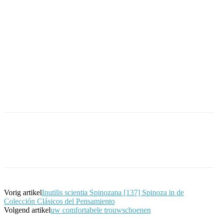
Facebook
Twitter
Pinterest
WhatsApp
Vorig artikel
Inutilis scientia Spinozana [137] Spinoza in de
Colección Clásicos del Pensamiento
Volgend artikel
uw comfortabele trouwschoenen