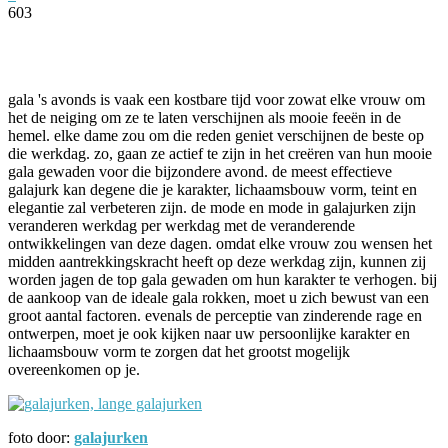
603
Facebook
Twitter
Pinterest
WhatsApp
gala 's avonds is vaak een kostbare tijd voor zowat elke vrouw om
het de neiging om ze te laten verschijnen als mooie feeën in de
hemel. elke dame zou om die reden geniet verschijnen de beste op
die werkdag. zo, gaan ze actief te zijn in het creëren van hun mooie
gala gewaden voor die bijzondere avond. de meest effectieve
galajurk kan degene die je karakter, lichaamsbouw vorm, teint en
elegantie zal verbeteren zijn. de mode en mode in galajurken zijn
veranderen werkdag per werkdag met de veranderende
ontwikkelingen van deze dagen. omdat elke vrouw zou wensen het
midden aantrekkingskracht heeft op deze werkdag zijn, kunnen zij
worden jagen de top gala gewaden om hun karakter te verhogen. bij
de aankoop van de ideale gala rokken, moet u zich bewust van een
groot aantal factoren. evenals de perceptie van zinderende rage en
ontwerpen, moet je ook kijken naar uw persoonlijke karakter en
lichaamsbouw vorm te zorgen dat het grootst mogelijk
overeenkomen op je.
foto door:
galajurken