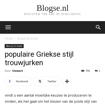
Blogse.nl
DISCOVER THE ART OF PUBLISHING
Home
Beauty & mode
Beauty & mode
populaire Griekse stijl
trouwjurken
Door
Stewart
-
755
0
Facebook
Twitter
vindt u een aantal moeilijke keuzes te produceren te
vinden, als het gaat om het kiezen van de juiste stijl van