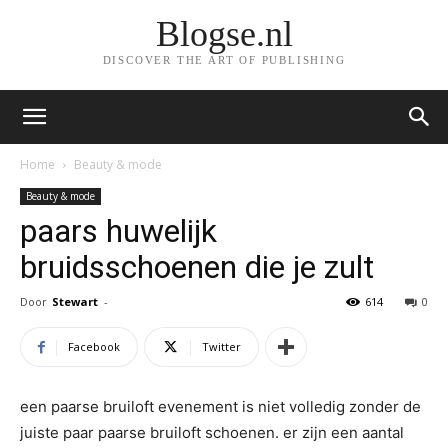
Blogse.nl
DISCOVER THE ART OF PUBLISHING
Home
Beauty & mode
Beauty & mode
paars huwelijk
bruidsschoenen die je zult
Door
Stewart
-
614
0
Facebook
Twitter
een paarse bruiloft evenement is niet volledig zonder de
juiste paar paarse bruiloft schoenen. er zijn een aantal