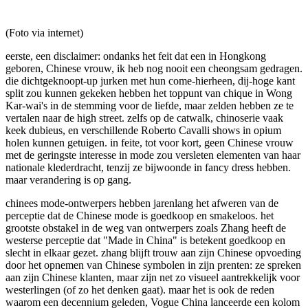
(Foto via internet)
eerste, een disclaimer: ondanks het feit dat een in Hongkong
geboren, Chinese vrouw, ik heb nog nooit een cheongsam gedragen.
die dichtgeknoopt-up jurken met hun come-hierheen, dij-hoge kant
split zou kunnen gekeken hebben het toppunt van chique in Wong
Kar-wai's in de stemming voor de liefde, maar zelden hebben ze te
vertalen naar de high street. zelfs op de catwalk, chinoserie vaak
keek dubieus, en verschillende Roberto Cavalli shows in opium
holen kunnen getuigen. in feite, tot voor kort, geen Chinese vrouw
met de geringste interesse in mode zou versleten elementen van haar
nationale klederdracht, tenzij ze bijwoonde in fancy dress hebben.
maar verandering is op gang.
chinees mode-ontwerpers hebben jarenlang het afweren van de
perceptie dat de Chinese mode is goedkoop en smakeloos. het
grootste obstakel in de weg van ontwerpers zoals Zhang heeft de
westerse perceptie dat "Made in China" is betekent goedkoop en
slecht in elkaar gezet. zhang blijft trouw aan zijn Chinese opvoeding
door het opnemen van Chinese symbolen in zijn prenten: ze spreken
aan zijn Chinese klanten, maar zijn net zo visueel aantrekkelijk voor
westerlingen (of zo het denken gaat). maar het is ook de reden
waarom een decennium geleden, Vogue China lanceerde een kolom