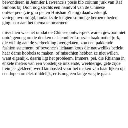
bewonderen in Jennifer Lawrence's posie bib column jurk van Raf
Simons bij Dior. nog slechts een handvol van de Chinese
ontwerpers (zie guo pei en Huishan Zhang) daadwerkelijk
vertegenwoordigd, ondanks de lengten sommige beroemdheden
ging naar aan het thema te omarmen.
misschien was het omdat de Chinese ontwerpers waren gewoon niet
outré genoeg om te denken dat Jennifer Lopez's draakmotief jurk,
die weinig aan de verbeelding overgelaten, zou een pakkende
fashion statement, of beyonce's lichaam kous die nauwelijks bedekt
haar dame hobbels te maken. of misschien hebben ze niet willen.
want eigenlijk, daarin ligt het probleem. Immers, pei, die Rhianna in
enkele meters van een vorstelijke uitziende, weelderige, gele zijde
trein jas gekleed, werd lambasted voor het maken van haar lijken op
een lopen omelet. duidelijk, er is nog een lange weg te gaan.