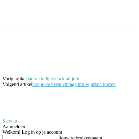
Facebook
Twitter
Pinterest
WhatsApp
Vorig artikel
aantrekkelijke cocktail jurk
Volgend artikel
hoe je de beste vintage trouwjurken kiezen
Stewart
Aanmelden
Welkom! Log in op je account
jouw gebruikersnaam