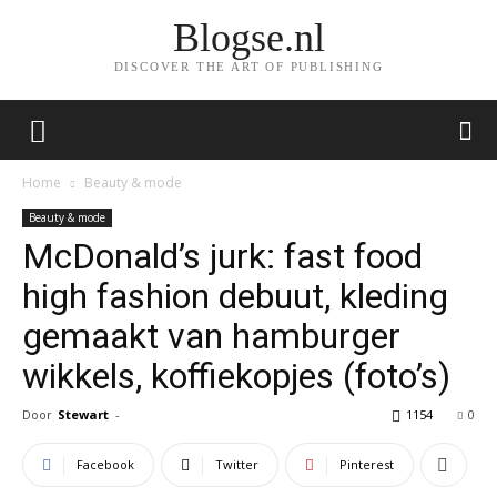
Blogse.nl
DISCOVER THE ART OF PUBLISHING
Home
Beauty & mode
Beauty & mode
McDonald’s jurk: fast food
high fashion debuut, kleding
gemaakt van hamburger
wikkels, koffiekopjes (foto’s)
Door
Stewart
-
1154
0
Facebook
Twitter
Pinterest