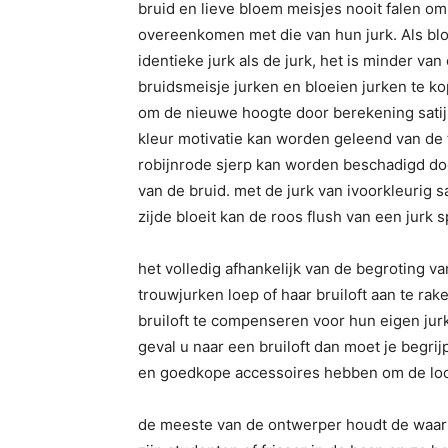
bruid en lieve bloem meisjes nooit falen o
overeenkomen met die van hun jurk. Als bl
identieke jurk als de jurk, het is minder v
bruidsmeisje jurken en bloeien jurken te k
om de nieuwe hoogte door berekening satijn
kleur motivatie kan worden geleend van de 
robijnrode sjerp kan worden beschadigd do
van de bruid. met de jurk van ivoorkleurig s
zijde bloeit kan de roos flush van een jurk 
het volledig afhankelijk van de begroting va
trouwjurken loep of haar bruiloft aan te ra
bruiloft te compenseren voor hun eigen jurk
geval u naar een bruiloft dan moet je begri
en goedkope accessoires hebben om de look
de meeste van de ontwerper houdt de waarhe