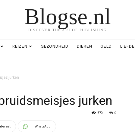
Blogse.nl
DISCOVER THE ART OF PUBLISHING
REIZEN
GEZONDHEID
DIEREN
GELD
LIEFDE
sjes jurken
bruidsmeisjes jurken
570
0
nterest
WhatsApp