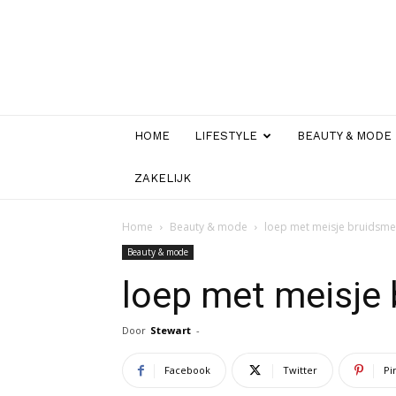
HOME
LIFESTYLE
BEAUTY & MODE
ZAKELIJK
Home
Beauty & mode
loep met meisje bruidsmei
Beauty & mode
loep met meisje 
Door
Stewart
-
Facebook
Twitter
Pi