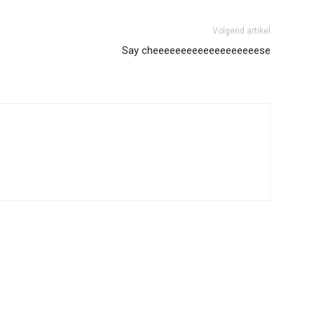
Volgend artikel
Say cheeeeeeeeeeeeeeeeeeese