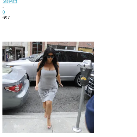
Stewart
-
0
697
Facebook
Twitter
Pinterest
WhatsApp