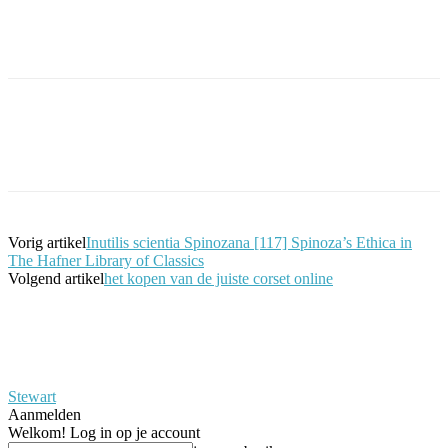
Facebook
Twitter
Pinterest
WhatsApp
Vorig artikel
Inutilis scientia Spinozana [117] Spinoza’s Ethica in
The Hafner Library of Classics
Volgend artikel
het kopen van de juiste corset online
Stewart
Aanmelden
Welkom! Log in op je account