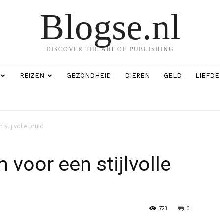
Blogse.nl
DISCOVER THE ART OF PUBLISHING
REIZEN
GEZONDHEID
DIEREN
GELD
LIEFDE
 stijlvolle bruid
 voor een stijlvolle
723
0