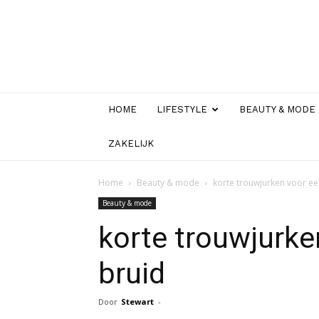
HOME
LIFESTYLE
BEAUTY & MODE
ZAKELIJK
Home
Beauty & mode
korte trouwjurken voor een
Beauty & mode
korte trouwjurken
bruid
Door
Stewart
-