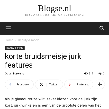
Blogse.nl
DISCOVER THE ART OF PUBLISHING
Home
Beauty & mode
Beauty & mode
korte bruidsmeisje jurk
features
Door
Stewart
-
517
0
Facebook
Twitter
Pinterest
als je glamoureuze wilt, zeker kiezen voor de jurk zijn
kort. jurk winkelen is een van de grootste delen van het