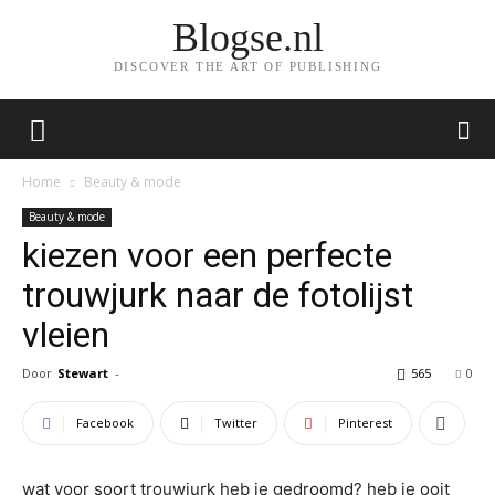
Blogse.nl
DISCOVER THE ART OF PUBLISHING
Home
Beauty & mode
Beauty & mode
kiezen voor een perfecte
trouwjurk naar de fotolijst
vleien
Door
Stewart
-
565
0
Facebook
Twitter
Pinterest
wat voor soort trouwjurk heb je gedroomd? heb je ooit