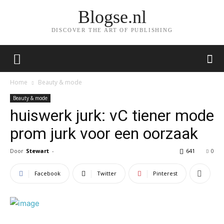
Blogse.nl
DISCOVER THE ART OF PUBLISHING
Home
Beauty & mode
Beauty & mode
huiswerk jurk: vC tiener mode
prom jurk voor een oorzaak
Door
Stewart
-
641
0
Facebook
Twitter
Pinterest