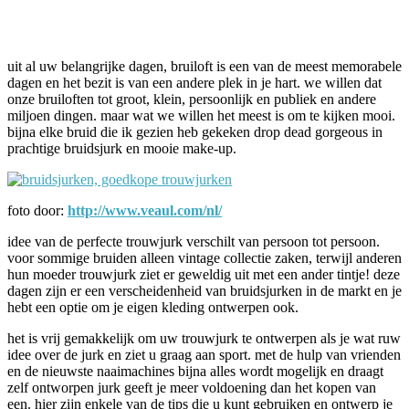
Facebook
Twitter
Pinterest
WhatsApp
uit al uw belangrijke dagen, bruiloft is een van de meest memorabele
dagen en het bezit is van een andere plek in je hart. we willen dat
onze bruiloften tot groot, klein, persoonlijk en publiek en andere
miljoen dingen. maar wat we willen het meest is om te kijken mooi.
bijna elke bruid die ik gezien heb gekeken drop dead gorgeous in
prachtige bruidsjurk en mooie make-up.
foto door:
http://www.veaul.com/nl/
idee van de perfecte trouwjurk verschilt van persoon tot persoon.
voor sommige bruiden alleen vintage collectie zaken, terwijl anderen
hun moeder trouwjurk ziet er geweldig uit met een ander tintje! deze
dagen zijn er een verscheidenheid van bruidsjurken in de markt en je
hebt een optie om je eigen kleding ontwerpen ook.
het is vrij gemakkelijk om uw trouwjurk te ontwerpen als je wat ruw
idee over de jurk en ziet u graag aan sport. met de hulp van vrienden
en de nieuwste naaimachines bijna alles wordt mogelijk en draagt
zelf ontworpen jurk geeft je meer voldoening dan het kopen van
een. hier zijn enkele van de tips die u kunt gebruiken en ontwerp je