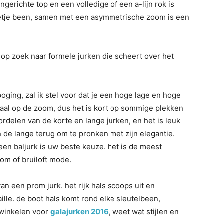
gerichte top en een volledige of een a-lijn rok is
eetje been, samen met een asymmetrische zoom is een
 zoek naar formele jurken die scheert over het
 poging, zal ik stel voor dat je een hoge lage en hoge
ticaal op de zoom, dus het is kort op sommige plekken
rdelen van de korte en lange jurken, en het is leuk
de lange terug om te pronken met zijn elegantie.
een baljurk is uw beste keuze. het is de meest
rom of bruiloft mode.
 van een prom jurk. het rijk hals scoops uit en
lle. de boot hals komt rond elke sleutelbeen,
 winkelen voor
galajurken 2016
, weet wat stijlen en