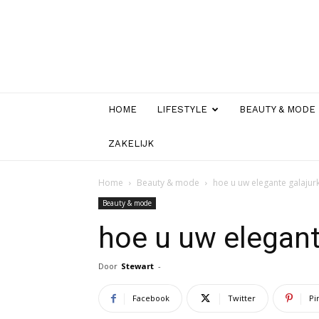
HOME
LIFESTYLE
BEAUTY & MODE
ZAKELIJK
Home
Beauty & mode
hoe u uw elegante galajur
Beauty & mode
hoe u uw elegant
Door
Stewart
-
Facebook
Twitter
Pi