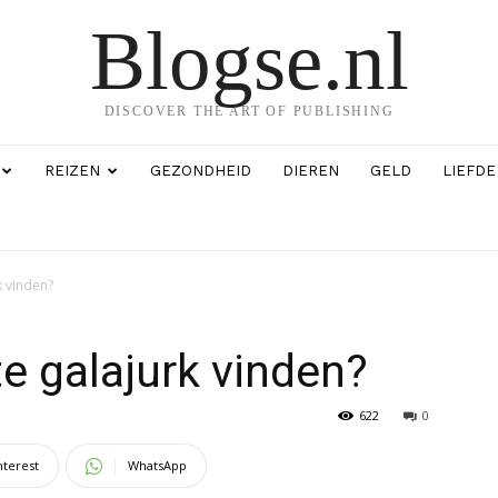
Blogse.nl
DISCOVER THE ART OF PUBLISHING
REIZEN
GEZONDHEID
DIEREN
GELD
LIEFDE
k vinden?
e galajurk vinden?
622
0
nterest
WhatsApp