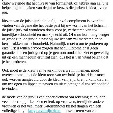
club? wetende dat het niveau van formaliteit, of gebrek aan zal u te
helpen bij het maken van de juiste keuzes die jurken is ideaal voor
jou.
kiezen van de juiste jurk die je figuur zal compliment is over het
vinden van degene die het beste past bij uw vorm van het lichaam.
de juiste jurk zal wonderen doen voor je, verbeteren van uw
innerlijke schoonheid en maak je echt uit. Of u nu kort, lang, tenger
of groot zijn, de jurk die past bij uw lichaam zal markeren en te
benadrukken uw schoonheid. Natuurlijk moet u om te proberen op
elke jurk u willen ervoor zorgen dat het u uitkomt. er is geen
garantie dat een jurk goed op je gewoon omdat het ziet er geweldig
uit op een mannequin eruit zal zien, dus het is van vitaal belang dat
je het proberen.
Ook moet je de kleur van je jurk in overweging nemen. moet
overeenkomen met de kleur toon van uw huid. je haarkleur moet
ook worden aangevuld door de kleur van je jurk, en u kunt kleuren
om uw ogen en lippen te passen en uit te brengen al uw schoonheid
te vinden.
de mode van de jurk is een ander element om rekening te houden.
veel halter top jurken zien er leuk op vrouwen, terwijl de andere
vrouwen er net veel meer 5-sterrenhotel bij het dragen van een
volledige lengte
lange avondjurken
. het selecteren van een