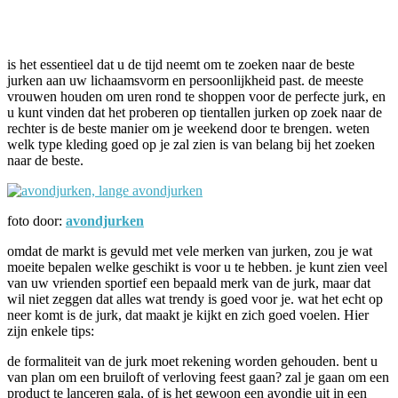
Facebook
Twitter
Pinterest
WhatsApp
is het essentieel dat u de tijd neemt om te zoeken naar de beste
jurken aan uw lichaamsvorm en persoonlijkheid past. de meeste
vrouwen houden om uren rond te shoppen voor de perfecte jurk, en
u kunt vinden dat het proberen op tientallen jurken op zoek naar de
rechter is de beste manier om je weekend door te brengen. weten
welk type kleding goed op je zal zien is van belang bij het zoeken
naar de beste.
foto door:
avondjurken
omdat de markt is gevuld met vele merken van jurken, zou je wat
moeite bepalen welke geschikt is voor u te hebben. je kunt zien veel
van uw vrienden sportief een bepaald merk van de jurk, maar dat
wil niet zeggen dat alles wat trendy is goed voor je. wat het echt op
neer komt is de jurk, dat maakt je kijkt en zich goed voelen. Hier
zijn enkele tips:
de formaliteit van de jurk moet rekening worden gehouden. bent u
van plan om een bruiloft of verloving feest gaan? zal je gaan om een
product te lanceren gala, of is het gewoon een avondje uit in een