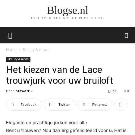
Blogse.nl
DISCOVER THE ART OF PUBLISHING
Home
Beauty & mode
Beauty & mode
Het kiezen van de Lace
trouwjurk voor uw bruiloft
Door
Stewart
-
783
0
Facebook
Twitter
Pinterest
Elegante en prachtige jurken voor alle
Bent u trouwen? Nou dan erg gefeliciteerd voor u. Het is