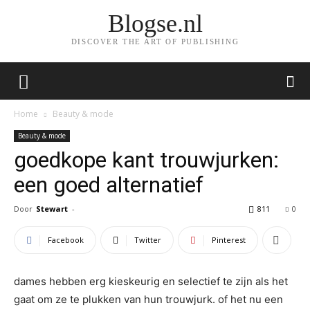
Blogse.nl
DISCOVER THE ART OF PUBLISHING
Home
Beauty & mode
Beauty & mode
goedkope kant trouwjurken:
een goed alternatief
Door
Stewart
-
811
0
Facebook
Twitter
Pinterest
dames hebben erg kieskeurig en selectief te zijn als het
gaat om ze te plukken van hun trouwjurk. of het nu een