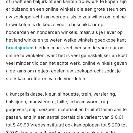
of u wilt een baljurk of een kanten trouwjurk te kopen zijn
er duizend en een online winkels die een grote steun om
uw zoekopdracht kan worden. als je zou willen om online
te winkelen is de keuze voor u beschikbaar op
honderden en honderden winkels. maar, als je liever op
het land winkelen te weten welke winkels goedkope kant
bruidsjurken
bieden. maar veel mensen de voorkeur om
online te winkelen, want het is veel gemakkelijker en kost
veel minder tijd dan het echte werk. online winkels geven
u de kans om netjes regelen uw zoekopdracht zodat je
sterk kan profiteren van de voordelen.
u kunt prijsklasse, kleur, silhouette, trein, versiering,
halslijnen, mouwlengte, taille, lichaamsvorm, rug
gegevens, stijl, seizoen, materiaal en bruiloft lanen aan te
passen. er zijn een aantal portals die varieert van $ 0,01
tot $ 49,99 Vredesinstituut! ook kan oplopen tot $ 200 tot
$ 300. kun je jezelf perfect passen en vink de juiste