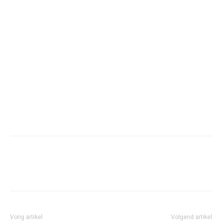
Facebook
Twitter
Pinterest
Wh
Vorig artikel
Volgend artikel