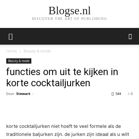
Blogse.nl
DISCOVER THE ART OF PUBLISHING
Home
Beauty & mode
Beauty & mode
functies om uit te kijken in
korte cocktailjurken
Door
Stewart
-
544
0
Facebook
Twitter
Pinterest
Wh
korte cocktailjurken niet hoeft te veel formele als de
traditionele baljurken zijn. de jurken zijn ideaal als u wilt