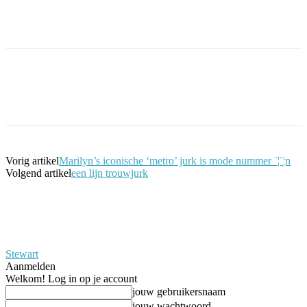
Facebook
Twitter
Pinterest
WhatsApp
Vorig artikel
Marilyn’s iconische ‘metro’ jurk is mode nummer ¨¦¨¦n
Volgend artikel
een lijn trouwjurk
Stewart
Aanmelden
Welkom! Log in op je account
jouw gebruikersnaam
jouw wachtwoord