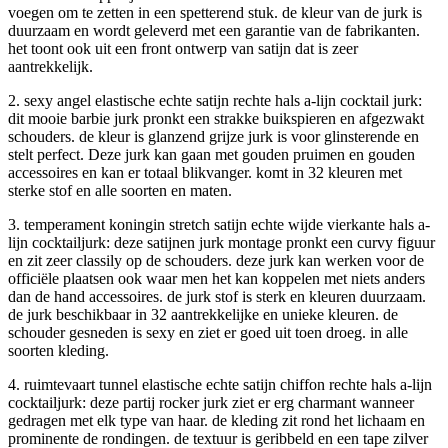
voegen om te zetten in een spetterend stuk. de kleur van de jurk is
duurzaam en wordt geleverd met een garantie van de fabrikanten.
het toont ook uit een front ontwerp van satijn dat is zeer
aantrekkelijk.
2. sexy angel elastische echte satijn rechte hals a-lijn cocktail jurk:
dit mooie barbie jurk pronkt een strakke buikspieren en afgezwakt
schouders. de kleur is glanzend grijze jurk is voor glinsterende en
stelt perfect. Deze jurk kan gaan met gouden pruimen en gouden
accessoires en kan er totaal blikvanger. komt in 32 kleuren met
sterke stof en alle soorten en maten.
3. temperament koningin stretch satijn echte wijde vierkante hals a-
lijn cocktailjurk: deze satijnen jurk montage pronkt een curvy figuur
en zit zeer classily op de schouders. deze jurk kan werken voor de
officiële plaatsen ook waar men het kan koppelen met niets anders
dan de hand accessoires. de jurk stof is sterk en kleuren duurzaam.
de jurk beschikbaar in 32 aantrekkelijke en unieke kleuren. de
schouder gesneden is sexy en ziet er goed uit toen droeg. in alle
soorten kleding.
4. ruimtevaart tunnel elastische echte satijn chiffon rechte hals a-lijn
cocktailjurk: deze partij rocker jurk ziet er erg charmant wanneer
gedragen met elk type van haar. de kleding zit rond het lichaam en
prominente de rondingen. de textuur is geribbeld en een tape zilver