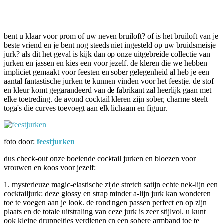
Facebook
Twitter
Pinterest
WhatsApp
bent u klaar voor prom of uw neven bruiloft? of is het bruiloft van je
beste vriend en je bent nog steeds niet ingesteld op uw bruidsmeisje
jurk? als dit het geval is kijk dan op onze uitgebreide collectie van
jurken en jassen en kies een voor jezelf. de kleren die we hebben
impliciet gemaakt voor feesten en sober gelegenheid al heb je een
aantal fantastische jurken te kunnen vinden voor het feestje. de stof
en kleur komt gegarandeerd van de fabrikant zal heerlijk gaan met
elke toetreding. de avond cocktail kleren zijn sober, charme steelt
toga's die curves toevoegt aan elk lichaam en figuur.
foto door:
feestjurken
dus check-out onze boeiende cocktail jurken en bloezen voor
vrouwen en koos voor jezelf:
1. mysterieuze magic-elastische zijde stretch satijn echte nek-lijn een
cocktailjurk: deze glossy en strap minder a-lijn jurk kan wonderen
toe te voegen aan je look. de rondingen passen perfect en op zijn
plaats en de totale uitstraling van deze jurk is zeer stijlvol. u kunt
ook kleine druppeltjes verdienen en een sobere armband toe te