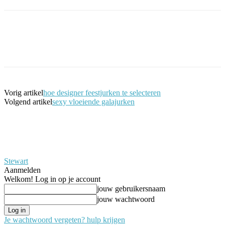
Facebook
Twitter
Pinterest
WhatsApp
Vorig artikel
hoe designer feestjurken te selecteren
Volgend artikel
sexy vloeiende galajurken
Stewart
Aanmelden
Welkom! Log in op je account
jouw gebruikersnaam
jouw wachtwoord
Je wachtwoord vergeten? hulp krijgen