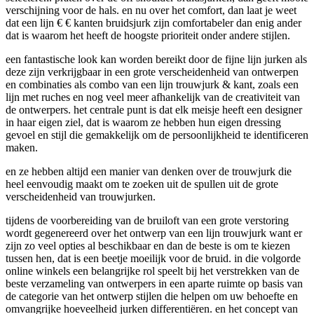
verschijning voor de hals. en nu over het comfort, dan laat je weet
dat een lijn € € kanten bruidsjurk zijn comfortabeler dan enig ander
dat is waarom het heeft de hoogste prioriteit onder andere stijlen.
een fantastische look kan worden bereikt door de fijne lijn jurken als
deze zijn verkrijgbaar in een grote verscheidenheid van ontwerpen
en combinaties als combo van een lijn trouwjurk & kant, zoals een
lijn met ruches en nog veel meer afhankelijk van de creativiteit van
de ontwerpers. het centrale punt is dat elk meisje heeft een designer
in haar eigen ziel, dat is waarom ze hebben hun eigen dressing
gevoel en stijl die gemakkelijk om de persoonlijkheid te identificeren
maken.
en ze hebben altijd een manier van denken over de trouwjurk die
heel eenvoudig maakt om te zoeken uit de spullen uit de grote
verscheidenheid van trouwjurken.
tijdens de voorbereiding van de bruiloft van een grote verstoring
wordt gegenereerd over het ontwerp van een lijn trouwjurk want er
zijn zo veel opties al beschikbaar en dan de beste is om te kiezen
tussen hen, dat is een beetje moeilijk voor de bruid. in die volgorde
online winkels een belangrijke rol speelt bij het verstrekken van de
beste verzameling van ontwerpers in een aparte ruimte op basis van
de categorie van het ontwerp stijlen die helpen om uw behoefte en
omvangrijke hoeveelheid jurken differentiëren. en het concept van