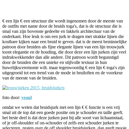
Facebook
Twitter
Pinterest
WhatsApp
€ een lijn € een structuur die wordt ingenomen door de meeste van
de outfits met name door de bruids toga's, dat is de structuur die is
smal van zijn bovenste gedeelte en fakkels architectuur van de
onderkant. Hoe leuk is om een jurk te dragen met strakke lijnen die
kostbare kijken naar een bruid te geven. dat is de meest beminnelijke
patroon door bruiden als fijne elegante lijnen van een lijn trouwjurk
toont elegantie en de houding, die door deze een lijn jurken zijn veel
indrukwekkender dan alle andere. Dit patroon wordt begunstigd
door de bruiden die een unieke en stijlvolle textuur in hun
huwelijksceremonie wilt. maar tegenwoordig € een lijn € toga's zijn
uitgegroeid tot een trend van de mode in bruiloften en de voorkeur
van de meeste van de bruiden.
foto door:
veaul
omdat we weten dat bruidsjurk met een lijn € € functie is een vrij
smal uit de top dat een goede positie om je schouder en taille geeft.
het beste deel is dat deze jurken past bij alle soort van lichaamstaal,
of je off-shoulder of on-schouder of zelfs een schouder jurken te
selecteren. praten over de off shoulder bruidsjurken, dan geeft mooie