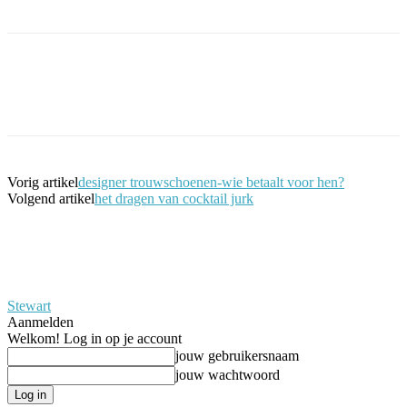
Facebook
Twitter
Pinterest
WhatsApp
Vorig artikel
designer trouwschoenen-wie betaalt voor hen?
Volgend artikel
het dragen van cocktail jurk
Stewart
Aanmelden
Welkom! Log in op je account
jouw gebruikersnaam
jouw wachtwoord