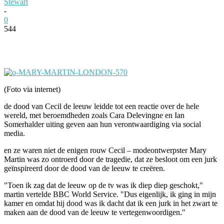
Stewart
-
0
544
Facebook
Twitter
Pinterest
WhatsApp
(Foto via internet)
de dood van Cecil de leeuw leidde tot een reactie over de hele
wereld, met beroemdheden zoals Cara Delevingne en Ian
Somerhalder uiting geven aan hun verontwaardiging via social
media.
en ze waren niet de enigen rouw Cecil – modeontwerpster Mary
Martin was zo ontroerd door de tragedie, dat ze besloot om een jurk
geïnspireerd door de dood van de leeuw te creëren.
"Toen ik zag dat de leeuw op de tv was ik diep diep geschokt,"
martin vertelde BBC World Service. "Dus eigenlijk, ik ging in mijn
kamer en omdat hij dood was ik dacht dat ik een jurk in het zwart te
maken aan de dood van de leeuw te vertegenwoordigen."