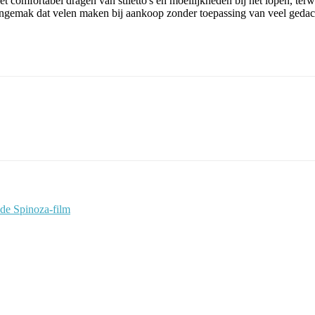
comfortabel dragen van stiletto's en moeilijkheden bij het lopen, terwij
 ongemak dat velen maken bij aankoop zonder toepassing van veel gedac
de Spinoza-film