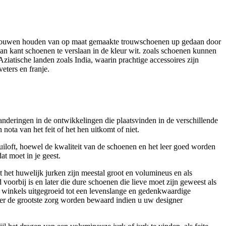
g, vrouwen houden van op maat gemaakte trouwschoenen up gedaan door
van kant schoenen te verslaan in de kleur wit. zoals schoenen kunnen
Aziatische landen zoals India, waarin prachtige accessoires zijn
eters en franje.
deringen in de ontwikkelingen die plaatsvinden in de verschillende
ta van het feit of het hen uitkomt of niet.
ruiloft, hoewel de kwaliteit van de schoenen en het leer goed worden
at moet in je geest.
 het huwelijk jurken zijn meestal groot en volumineus en als
voorbij is en later die dure schoenen die lieve moet zijn geweest als
e winkels uitgegroeid tot een levenslange en gedenkwaardige
der de grootste zorg worden bewaard indien u uw designer