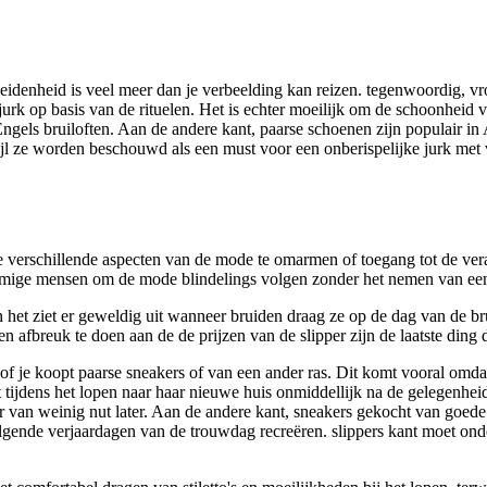
scheidenheid is veel meer dan je verbeelding kan reizen. tegenwoordi
urk op basis van de rituelen. Het is echter moeilijk om de schoonheid 
ngels bruiloften. Aan de andere kant, paarse schoenen zijn populair in 
rwijl ze worden beschouwd als een must voor een onberispelijke jurk met v
erschillende aspecten van de mode te omarmen of toegang tot de veran
mige mensen om de mode blindelings volgen zonder het nemen van een no
 en het ziet er geweldig uit wanneer bruiden draag ze op de dag van de b
afbreuk te doen aan de de prijzen van de slipper zijn de laatste ding d
f je koopt paarse sneakers of van een ander ras. Dit komt vooral omdat
tijdens het lopen naar haar nieuwe huis onmiddellijk na de gelegenheid 
r van weinig nut later. Aan de andere kant, sneakers gekocht van goed
lgende verjaardagen van de trouwdag recreëren. slippers kant moet on