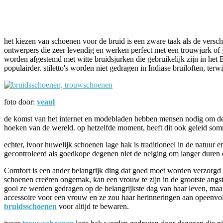
Facebook
Twitter
Pinterest
WhatsApp
het kiezen van schoenen voor de bruid is een zware taak als de ver
ontwerpers die zeer levendig en werken perfect met een trouwjurk of j
worden afgestemd met witte bruidsjurken die gebruikelijk zijn in het E
populairder. stiletto's worden niet gedragen in Indiase bruiloften, te
foto door:
veaul
de komst van het internet en modebladen hebben mensen nodig om de v
hoeken van de wereld. op hetzelfde moment, heeft dit ook geleid som
echter, ivoor huwelijk schoenen lage hak is traditioneel in de natuur
gecontroleerd als goedkope degenen niet de neiging om langer duren en 
Comfort is een ander belangrijk ding dat goed moet worden verzorgd o
schoenen creëren ongemak, kan een vrouw te zijn in de grootste angst 
gooi ze werden gedragen op de belangrijkste dag van haar leven, maa
accessoire voor een vrouw en ze zou haar herinneringen aan opeenvo
bruidsschoenen
voor altijd te bewaren.