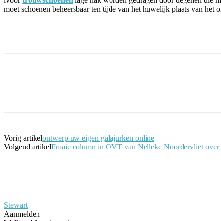
ivoor
trouwschoenen
lage hak worden gedragen door degenen die niet 
moet schoenen beheersbaar ten tijde van het huwelijk plaats van het
Facebook
Twitter
Pinterest
WhatsApp
Vorig artikel
ontwerp uw eigen galajurken online
Volgend artikel
Fraaie column in OVT van Nelleke Noordervliet over 
Stewart
Aanmelden