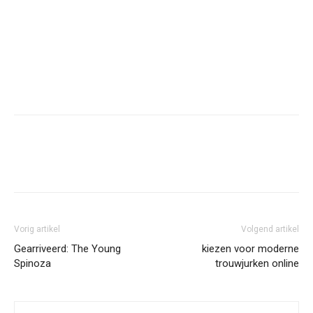
Facebook
Twitter
Pinterest
Wh
Vorig artikel
Volgend artikel
Gearriveerd: The Young
kiezen voor moderne
Spinoza
trouwjurken online