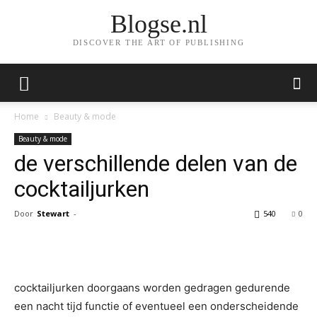
Blogse.nl
DISCOVER THE ART OF PUBLISHING
Home
Beauty & mode
Beauty & mode
de verschillende delen van de
cocktailjurken
Door
Stewart
-
540
0
Facebook
Twitter
Pinterest
Wh
cocktailjurken doorgaans worden gedragen gedurende
een nacht tijd functie of eventueel een onderscheidende