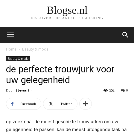
Blogse.nl
DISCOVER THE ART OF PUBLISHING
Home
Beauty & mode
Beauty & mode
de perfecte trouwjurk voor
uw gelegenheid
Door
Stewart
-
552
0
Facebook
Twitter
op zoek naar de meest geschikte trouwjurken om uw
gelegenheid te passen, kan de meest uitdagende taak na