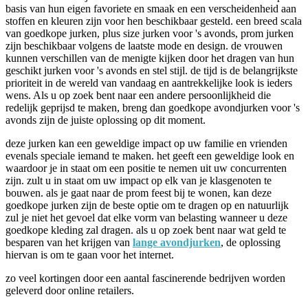
basis van hun eigen favoriete en smaak en een verscheidenheid aan
stoffen en kleuren zijn voor hen beschikbaar gesteld. een breed scala
van goedkope jurken, plus size jurken voor 's avonds, prom jurken
zijn beschikbaar volgens de laatste mode en design. de vrouwen
kunnen verschillen van de menigte kijken door het dragen van hun
geschikt jurken voor 's avonds en stel stijl. de tijd is de belangrijkste
prioriteit in de wereld van vandaag en aantrekkelijke look is ieders
wens. Als u op zoek bent naar een andere persoonlijkheid die
redelijk geprijsd te maken, breng dan goedkope avondjurken voor 's
avonds zijn de juiste oplossing op dit moment.
deze jurken kan een geweldige impact op uw familie en vrienden
evenals speciale iemand te maken. het geeft een geweldige look en
waardoor je in staat om een positie te nemen uit uw concurrenten
zijn. zult u in staat om uw impact op elk van je klasgenoten te
bouwen. als je gaat naar de prom feest bij te wonen, kan deze
goedkope jurken zijn de beste optie om te dragen op en natuurlijk
zul je niet het gevoel dat elke vorm van belasting wanneer u deze
goedkope kleding zal dragen. als u op zoek bent naar wat geld te
besparen van het krijgen van
lange avondjurken
, de oplossing
hiervan is om te gaan voor het internet.
zo veel kortingen door een aantal fascinerende bedrijven worden
geleverd door online retailers.