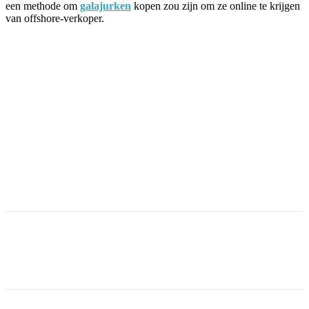
een methode om
galajurken
kopen zou zijn om ze online te krijgen
van offshore-verkoper.
Facebook
Twitter
Pinterest
WhatsApp