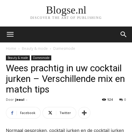
Blogse.nl
DISCOVER THE ART OF PUBLISHING
Home
Beauty & mode
Damesmode
Beauty & mode
Damesmode
Wees prachtig in uw cocktail
jurken – Verschillende mix en
match tips
Door
Jeaul
-
924
0
Facebook
Twitter
Normaal gesproken, cocktail jurken en de cocktail jurken